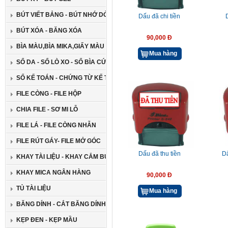
BÚT VIẾT BẢNG - BÚT NHỚ DÒNG
Dấu đã chi tiền
BÚT XÓA - BĂNG XÓA
90,000 Đ
BÌA MÀU,BÌA MIKA,GIẤY MÀU CAO CẤP
Mua hàng
SỔ DA - SỔ LÒ XO - SỔ BÌA CỨNG
SỔ KẾ TOÁN - CHỨNG TỪ KẾ TOÁN
FILE CÒNG - FILE HỘP
CHIA FILE - SƠ MI LỖ
FILE LÁ - FILE CÒNG NHẪN
FILE RÚT GÁY- FILE MỞ GÓC
Dấu đã thu tiền
D
KHAY TÀI LIỆU - KHAY CẮM BÚT
KHAY MICA NGÂN HÀNG
90,000 Đ
TỦ TÀI LIỆU
Mua hàng
BĂNG DÍNH - CẮT BĂNG DÍNH
KẸP ĐEN - KẸP MẦU