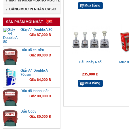
MÁY IN NHÃN - BĂNG MỰC TEPRA
Mua hàng
BĂNG MỰC IN NHÃN CASIO
SẢN PHẨM MỚI NHẤT
Giấy A4 Double A 80
Giá: 87,000 Đ
Dấu đã chi tiền
Giá: 80,000 Đ
Dấu nhảy 6 số
Mực d
Giấy A4 Double A
235,000 Đ
70gsm
Giá: 64,000 Đ
Mua hàng
Dấu đã thanh toán
Giá: 80,000 Đ
Dấu Copy
Giá: 80,000 Đ