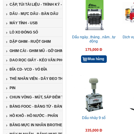
CẶP, TÚI TÀI LIỆU - TRÌNH KÝ - GIÁ ĐỠ ĐA NĂNG
DẤU - MỰC DẤU - BÀN DẤU
MÁY TÍNH - USB
LÒ XO ĐÓNG SỔ
Dấu ngày...tháng...năm...tự
Dịch v
động
DẬP GHIM - RUỘT GHIM
175,000 Đ
GHIM CÀI - GHIM MŨ - GỠ GHIM
Mua hàng
DAO RỌC GIẤY - KÉO VĂN PHÒNG
ĐĨA CD- VCD - VỎ ĐĨA
THẺ NHÂN VIÊN - DÂY ĐEO THẺ
PIN
CHUN VÒNG - MÚT, SÁP ĐẾM TIỀN
BẢNG FOOC - BẢNG TỪ - BẢNG GHIM
HỒ KHÔ - HỒ NƯỚC - PHẤN
Dấu nhảy 9 số
BĂNG MỰC IN NHÃN BROTHER
335,000 Đ