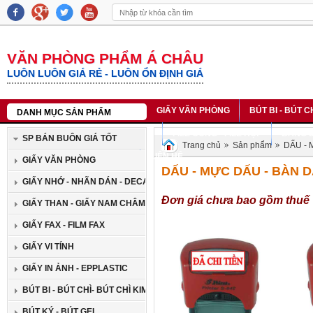
VĂN PHÒNG PHẨM Á CHÂU
LUÔN LUÔN GIÁ RẺ - LUÔN ỔN ĐỊNH GIÁ
GIẤY VĂN PHÒNG
BÚT BI - BÚT C
DANH MỤC SẢN PHẨM
SỔ DA - SỔ LÒ XO - SỔ BÌA CỨNG
FILE CÒNG - FILE HỘP
BĂNG D
SP BÁN BUÔN GIÁ TỐT
Trang chủ
Sản phẩm
DẤU - 
BĂNG MỰC IN NHÃN CASIO
LIÊN HỆ
GIẤY VĂN PHÒNG
DẤU - MỰC DẤU - BÀN 
GIẤY NHỚ - NHÃN DÁN - DECAN
Đơn giá chưa bao gồm thuế
GIẤY THAN - GIẤY NAM CHÂM
GIẤY FAX - FILM FAX
GIẤY VI TÍNH
GIẤY IN ẢNH - EPPLASTIC
BÚT BI - BÚT CHÌ- BÚT CHÌ KIM
BÚT KÝ - BÚT GEL