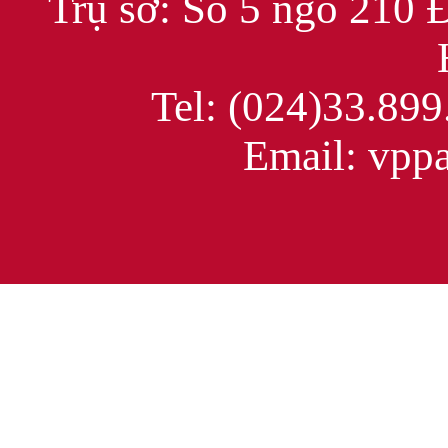
Trụ sở: Số 5 ngõ 210 
Tel: (024)33.899
Email: vppac