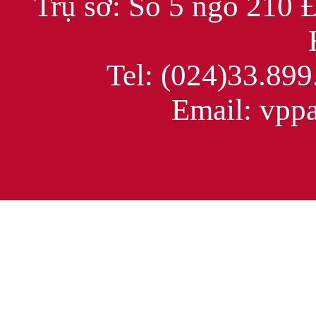
Trụ sở: Số 5 ngõ 210 
Tel: (024)33.899
Email: vppac