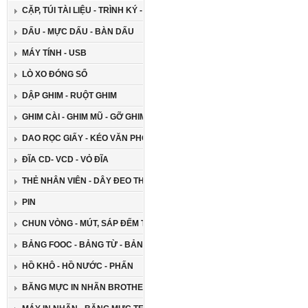
CẶP, TÚI TÀI LIỆU - TRÌNH KÝ - GIÁ ĐỠ ĐA NĂNG
DẤU - MỰC DẤU - BÀN DẤU
MÁY TÍNH - USB
LÒ XO ĐÓNG SỔ
DẬP GHIM - RUỘT GHIM
GHIM CÀI - GHIM MŨ - GỠ GHIM
DAO RỌC GIẤY - KÉO VĂN PHÒNG
ĐĨA CD- VCD - VỎ ĐĨA
THẺ NHÂN VIÊN - DÂY ĐEO THẺ
PIN
CHUN VÒNG - MÚT, SÁP ĐẾM TIỀN
BẢNG FOOC - BẢNG TỪ - BẢNG GHIM
HỒ KHÔ - HỒ NƯỚC - PHẤN
BĂNG MỰC IN NHÃN BROTHER