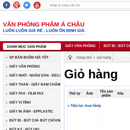
VĂN PHÒNG PHẨM Á CHÂU
LUÔN LUÔN GIÁ RẺ - LUÔN ỔN ĐỊNH GIÁ
GIẤY VĂN PHÒNG
BÚT BI - BÚT C
DANH MỤC SẢN PHẨM
SỔ DA - SỔ LÒ XO - SỔ BÌA CỨNG
FILE CÒNG - FILE HỘP
BĂNG D
SP BÁN BUÔN GIÁ TỐT
Trang chủ
Giỏ hàng
BĂNG MỰC IN NHÃN CASIO
LIÊN HỆ
GIẤY VĂN PHÒNG
Giỏ hàng
GIẤY NHỚ - NHÃN DÁN - DECAN
GIẤY THAN - GIẤY NAM CHÂM
Tên sản
GIẤY FAX - FILM FAX
Thứ tự
Ảnh
Xóa
phẩm
GIẤY VI TÍNH
« Tiếp tục mua hàng
GIẤY IN ẢNH - EPPLASTIC
BÚT BI - BÚT CHÌ- BÚT CHÌ KIM
BÚT KÝ - BÚT GEL