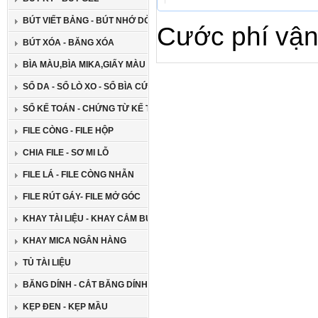
BÚT VIẾT BẢNG - BÚT NHỚ DÒNG
Cước phí vận
BÚT XÓA - BĂNG XÓA
BÌA MÀU,BÌA MIKA,GIẤY MÀU CAO CẤP
SỔ DA - SỔ LÒ XO - SỔ BÌA CỨNG
SỔ KẾ TOÁN - CHỨNG TỪ KẾ TOÁN
FILE CÒNG - FILE HỘP
CHIA FILE - SƠ MI LỖ
FILE LÁ - FILE CÒNG NHẪN
FILE RÚT GÁY- FILE MỞ GÓC
KHAY TÀI LIỆU - KHAY CẮM BÚT
KHAY MICA NGÂN HÀNG
TỦ TÀI LIỆU
BĂNG DÍNH - CẮT BĂNG DÍNH
KẸP ĐEN - KẸP MẦU