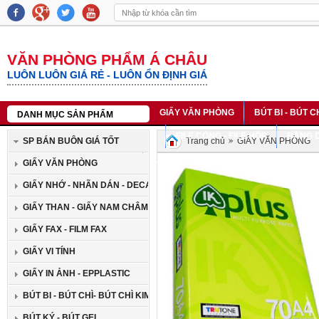
VĂN PHÒNG PHẨM Á CHÂU
LUÔN LUÔN GIÁ RẺ - LUÔN ỔN ĐỊNH GIÁ
GIẤY VĂN PHÒNG
BÚT BI - BÚT C
DANH MỤC SẢN PHẨM
SỔ DA - SỔ LÒ XO - SỔ BÌA CỨNG
FILE CÒNG - FILE HỘP
BĂNG D
SP BÁN BUÔN GIÁ TỐT
Trang chủ
GIẤY VĂN PHÒNG
BĂNG MỰC IN NHÃN CASIO
LIÊN HỆ
GIẤY VĂN PHÒNG
GIẤY NHỚ - NHÃN DÁN - DECAN
GIẤY THAN - GIẤY NAM CHÂM
GIẤY FAX - FILM FAX
GIẤY VI TÍNH
GIẤY IN ẢNH - EPPLASTIC
BÚT BI - BÚT CHÌ- BÚT CHÌ KIM
BÚT KÝ - BÚT GEL