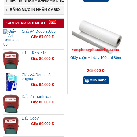
MÁY IN NHÃN - BĂNG MỰC TEPRA
BĂNG MỰC IN NHÃN CASIO
SẢN PHẨM MỚI NHẤT
Giấy A4 Double A 80
Giá: 87,000 Đ
Dấu đã chi tiền
Giấy cuộn A1 dầy 100 dài 80m
Giá: 80,000 Đ
205,000 Đ
Giấy A4 Double A
70gsm
Mua hàng
Giá: 64,000 Đ
Dấu đã thanh toán
Giá: 80,000 Đ
Dấu Copy
Giá: 80,000 Đ