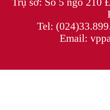
Trụ sở: Số 5 ngõ 210 
Tel: (024)33.899
Email: vppac