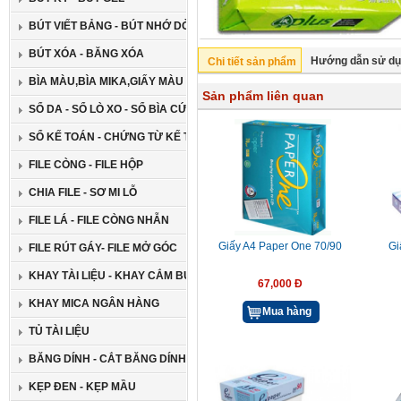
BÚT VIẾT BẢNG - BÚT NHỚ DÒNG
BÚT XÓA - BĂNG XÓA
Hướng dẫn sử d
Chi tiết sản phẩm
BÌA MÀU,BÌA MIKA,GIẤY MÀU CAO CẤP
Sản phẩm liên quan
SỔ DA - SỔ LÒ XO - SỔ BÌA CỨNG
SỔ KẾ TOÁN - CHỨNG TỪ KẾ TOÁN
FILE CÒNG - FILE HỘP
CHIA FILE - SƠ MI LỖ
FILE LÁ - FILE CÒNG NHẪN
Giấy A4 Paper One 70/90
Gi
FILE RÚT GÁY- FILE MỞ GÓC
KHAY TÀI LIỆU - KHAY CẮM BÚT
67,000 Đ
KHAY MICA NGÂN HÀNG
Mua hàng
TỦ TÀI LIỆU
BĂNG DÍNH - CẮT BĂNG DÍNH
KẸP ĐEN - KẸP MẦU