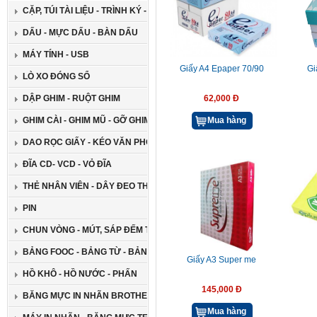
CẶP, TÚI TÀI LIỆU - TRÌNH KÝ - GIÁ ĐỠ ĐA NĂNG
DẤU - MỰC DẤU - BÀN DẤU
MÁY TÍNH - USB
Giấy A4 Epaper 70/90
Gi
LÒ XO ĐÓNG SỔ
DẬP GHIM - RUỘT GHIM
62,000 Đ
GHIM CÀI - GHIM MŨ - GỠ GHIM
Mua hàng
DAO RỌC GIẤY - KÉO VĂN PHÒNG
ĐĨA CD- VCD - VỎ ĐĨA
THẺ NHÂN VIÊN - DÂY ĐEO THẺ
PIN
CHUN VÒNG - MÚT, SÁP ĐẾM TIỀN
BẢNG FOOC - BẢNG TỪ - BẢNG GHIM
Giấy A3 Super me
HỒ KHÔ - HỒ NƯỚC - PHẤN
145,000 Đ
BĂNG MỰC IN NHÃN BROTHER
Mua hàng