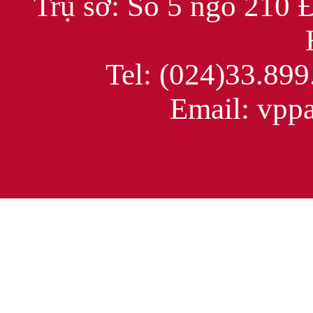
Trụ sở: Số 5 ngõ 210 
Tel: (024)33.899
Email: vppac