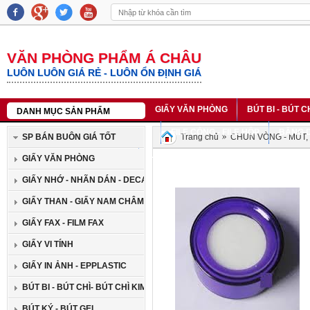
VĂN PHÒNG PHẨM Á CHÂU
LUÔN LUÔN GIÁ RẺ - LUÔN ỔN ĐỊNH GIÁ
GIẤY VĂN PHÒNG
BÚT BI - BÚT C
DANH MỤC SẢN PHẨM
SỔ DA - SỔ LÒ XO - SỔ BÌA CỨNG
FILE CÒNG - FILE HỘP
BĂNG D
SP BÁN BUÔN GIÁ TỐT
Trang chủ
CHUN VÒNG - MÚT,
BĂNG MỰC IN NHÃN CASIO
LIÊN HỆ
GIẤY VĂN PHÒNG
GIẤY NHỚ - NHÃN DÁN - DECAN
GIẤY THAN - GIẤY NAM CHÂM
GIẤY FAX - FILM FAX
GIẤY VI TÍNH
GIẤY IN ẢNH - EPPLASTIC
BÚT BI - BÚT CHÌ- BÚT CHÌ KIM
BÚT KÝ - BÚT GEL