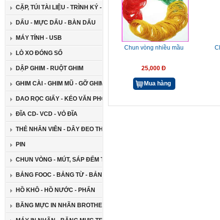
CẶP, TÚI TÀI LIỆU - TRÌNH KÝ - GIÁ ĐỠ ĐA NĂNG
DẤU - MỰC DẤU - BÀN DẤU
MÁY TÍNH - USB
Chun vòng nhiều mầu
C
LÒ XO ĐÓNG SỔ
DẬP GHIM - RUỘT GHIM
25,000 Đ
GHIM CÀI - GHIM MŨ - GỠ GHIM
Mua hàng
DAO RỌC GIẤY - KÉO VĂN PHÒNG
ĐĨA CD- VCD - VỎ ĐĨA
THẺ NHÂN VIÊN - DÂY ĐEO THẺ
PIN
CHUN VÒNG - MÚT, SÁP ĐẾM TIỀN
BẢNG FOOC - BẢNG TỪ - BẢNG GHIM
HỒ KHÔ - HỒ NƯỚC - PHẤN
BĂNG MỰC IN NHÃN BROTHER