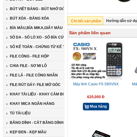
BÚT VIẾT BẢNG - BÚT NHỚ DÒNG
BÚT XÓA - BĂNG XÓA
Hướng dẫn sử d
Chi tiết sản phẩm
BÌA MÀU,BÌA MIKA,GIẤY MÀU CAO CẤP
Sản phẩm liên quan
SỔ DA - SỔ LÒ XO - SỔ BÌA CỨNG
SỔ KẾ TOÁN - CHỨNG TỪ KẾ TOÁN
FILE CÒNG - FILE HỘP
CHIA FILE - SƠ MI LỖ
FILE LÁ - FILE CÒNG NHẪN
Máy tính Casio FX-580VNX
Má
FILE RÚT GÁY- FILE MỞ GÓC
KHAY TÀI LIỆU - KHAY CẮM BÚT
620,000 Đ
KHAY MICA NGÂN HÀNG
Mua hàng
TỦ TÀI LIỆU
BĂNG DÍNH - CẮT BĂNG DÍNH
KẸP ĐEN - KẸP MẦU