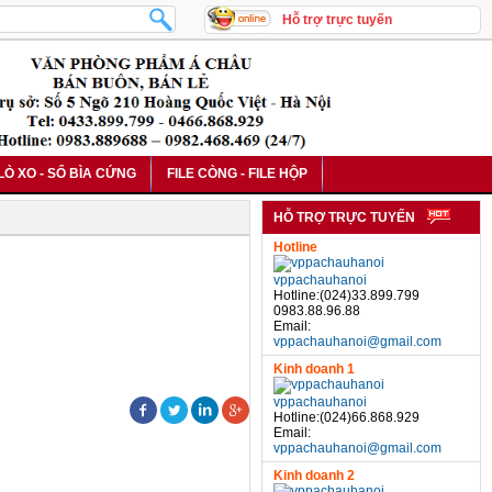
Hỗ trợ trực tuyến
 LÒ XO - SỔ BÌA CỨNG
FILE CÒNG - FILE HỘP
HỖ TRỢ TRỰC TUYẾN
Hotline
vppachauhanoi
Hotline:(024)33.899.799
0983.88.96.88
Email:
vppachauhanoi@gmail.com
Kinh doanh 1
vppachauhanoi
Hotline:(024)66.868.929
Email:
vppachauhanoi@gmail.com
Kinh doanh 2