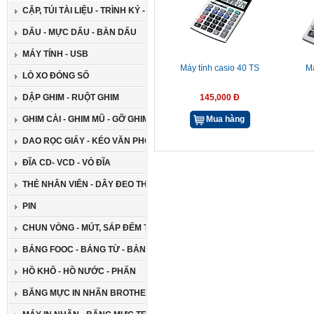
CẶP, TÚI TÀI LIỆU - TRÌNH KÝ - GIÁ ĐỠ ĐA NĂNG
DẤU - MỰC DẤU - BÀN DẤU
MÁY TÍNH - USB
Máy tính casio 40 TS
Má
LÒ XO ĐÓNG SỔ
DẬP GHIM - RUỘT GHIM
145,000 Đ
GHIM CÀI - GHIM MŨ - GỠ GHIM
Mua hàng
DAO RỌC GIẤY - KÉO VĂN PHÒNG
ĐĨA CD- VCD - VỎ ĐĨA
THẺ NHÂN VIÊN - DÂY ĐEO THẺ
PIN
CHUN VÒNG - MÚT, SÁP ĐẾM TIỀN
BẢNG FOOC - BẢNG TỪ - BẢNG GHIM
HỒ KHÔ - HỒ NƯỚC - PHẤN
BĂNG MỰC IN NHÃN BROTHER