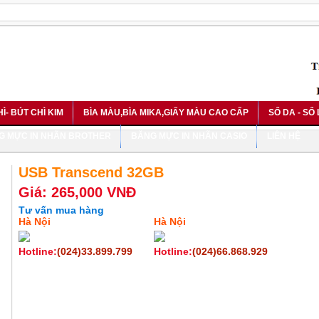
HÌ- BÚT CHÌ KIM
BÌA MÀU,BÌA MIKA,GIẤY MÀU CAO CẤP
SỔ DA - SỔ
G MỰC IN NHÃN BROTHER
BĂNG MỰC IN NHÃN CASIO
LIÊN HỆ
USB Transcend 32GB
Giá: 265,000 VNĐ
Tư vấn mua hàng
Hà Nội
Hà Nội
Hotline:
(024)33.899.799
Hotline:
(024)66.868.929