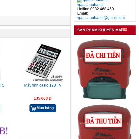
vppachauhanoi
Hotline:0982.468.469
Email:
vppachauhanoi@gmail.com
SẢN PHẨM KHUYẾN MẠI
 TS
Máy tính casio 120 TV
135,000 Đ
Mua hàng