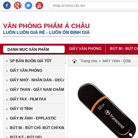
VĂN PHÒNG PHẨM Á CHÂU
LUÔN LUÔN GIÁ RẺ - LUÔN ỔN ĐỊNH GIÁ
GIẤY VĂN PHÒNG
BÚT BI - BÚT C
DANH MỤC SẢN PHẨM
BĂNG DÍNH - CẮT BĂNG DÍNH
DẤU - MỰC DẤU - BÀN DẤU
BĂN
SP BÁN BUÔN GIÁ TỐT
Trang chủ
MÁY TÍNH - USB
GIẤY VĂN PHÒNG
GIẤY NHỚ - NHÃN DÁN - DECAN
GIẤY THAN - GIẤY NAM CHÂM
GIẤY FAX - FILM FAX
GIẤY VI TÍNH
GIẤY IN ẢNH - EPPLASTIC
BÚT BI - BÚT CHÌ- BÚT CHÌ KIM
BÚT KÝ - BÚT GEL