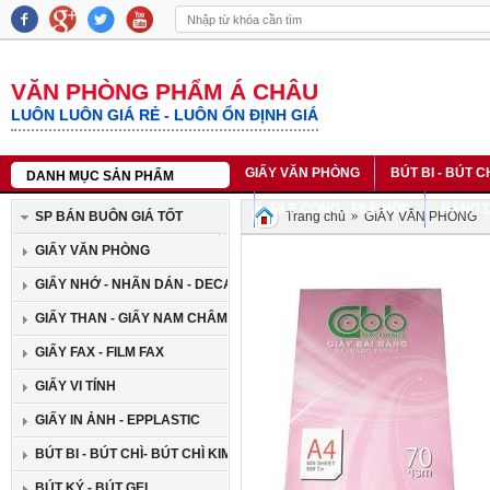
VĂN PHÒNG PHẨM Á CHÂU
LUÔN LUÔN GIÁ RẺ - LUÔN ỔN ĐỊNH GIÁ
GIẤY VĂN PHÒNG
BÚT BI - BÚT C
DANH MỤC SẢN PHẨM
SỔ DA - SỔ LÒ XO - SỔ BÌA CỨNG
FILE CÒNG - FILE HỘP
BĂNG D
SP BÁN BUÔN GIÁ TỐT
Trang chủ
GIẤY VĂN PHÒNG
BĂNG MỰC IN NHÃN CASIO
LIÊN HỆ
GIẤY VĂN PHÒNG
GIẤY NHỚ - NHÃN DÁN - DECAN
GIẤY THAN - GIẤY NAM CHÂM
GIẤY FAX - FILM FAX
GIẤY VI TÍNH
GIẤY IN ẢNH - EPPLASTIC
BÚT BI - BÚT CHÌ- BÚT CHÌ KIM
BÚT KÝ - BÚT GEL