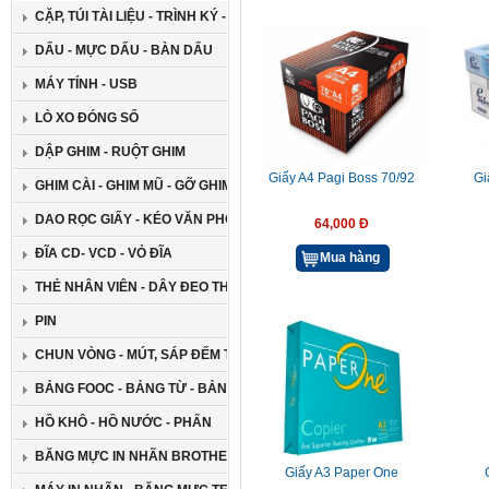
CẶP, TÚI TÀI LIỆU - TRÌNH KÝ - GIÁ ĐỠ ĐA NĂNG
DẤU - MỰC DẤU - BÀN DẤU
MÁY TÍNH - USB
LÒ XO ĐÓNG SỔ
DẬP GHIM - RUỘT GHIM
Giấy A4 Pagi Boss 70/92
Gi
GHIM CÀI - GHIM MŨ - GỠ GHIM
DAO RỌC GIẤY - KÉO VĂN PHÒNG
64,000 Đ
ĐĨA CD- VCD - VỎ ĐĨA
Mua hàng
THẺ NHÂN VIÊN - DÂY ĐEO THẺ
PIN
CHUN VÒNG - MÚT, SÁP ĐẾM TIỀN
BẢNG FOOC - BẢNG TỪ - BẢNG GHIM
HỒ KHÔ - HỒ NƯỚC - PHẤN
BĂNG MỰC IN NHÃN BROTHER
Giấy A3 Paper One