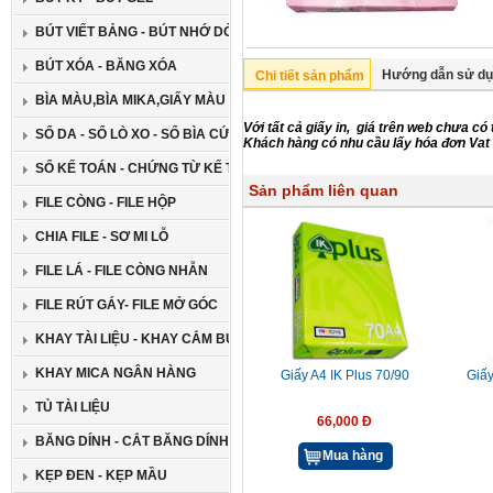
BÚT VIẾT BẢNG - BÚT NHỚ DÒNG
BÚT XÓA - BĂNG XÓA
Hướng dẫn sử d
Chi tiết sản phẩm
BÌA MÀU,BÌA MIKA,GIẤY MÀU CAO CẤP
Với tất cả giấy in, giá trên web chưa có
SỔ DA - SỔ LÒ XO - SỔ BÌA CỨNG
Khách hàng có nhu cầu lấy hóa đơn Vat 
SỔ KẾ TOÁN - CHỨNG TỪ KẾ TOÁN
Sản phẩm liên quan
FILE CÒNG - FILE HỘP
CHIA FILE - SƠ MI LỖ
FILE LÁ - FILE CÒNG NHẪN
FILE RÚT GÁY- FILE MỞ GÓC
KHAY TÀI LIỆU - KHAY CẮM BÚT
KHAY MICA NGÂN HÀNG
Giấy A4 IK Plus 70/90
Giấ
TỦ TÀI LIỆU
66,000 Đ
BĂNG DÍNH - CẮT BĂNG DÍNH
Mua hàng
KẸP ĐEN - KẸP MẦU