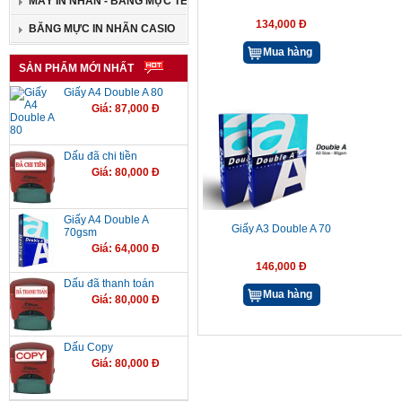
MÁY IN NHÃN - BĂNG MỰC TEPRA
134,000 Đ
BĂNG MỰC IN NHÃN CASIO
Mua hàng
SẢN PHẨM MỚI NHẤT
Giấy A4 Double A 80
Giá: 87,000 Đ
Dấu đã chi tiền
Giá: 80,000 Đ
Giấy A4 Double A
Giấy A3 Double A 70
70gsm
Giá: 64,000 Đ
146,000 Đ
Dấu đã thanh toán
Mua hàng
Giá: 80,000 Đ
Dấu Copy
Giá: 80,000 Đ