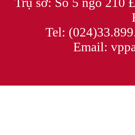
Trụ sở: Số 5 ngõ 210 
Tel: (024)33.899
Email: vppac